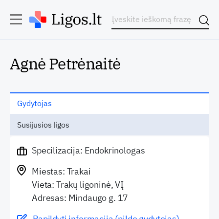
Agnė Petrėnaitė
Gydytojas
Susijusios ligos
Specilizacija: Endokrinologas
Miestas: Trakai
Vieta: Trakų ligoninė, VĮ
Adresas: Mindaugo g. 17
Papildyti informaciją (pildo gydytojas)