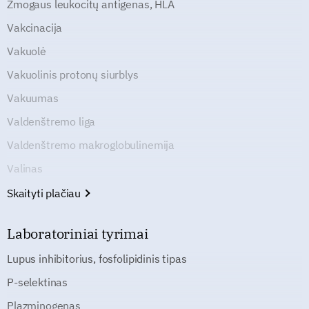
Žmogaus leukocitų antigenas, HLA
Vakcinacija
Vakuolė
Vakuolinis protonų siurblys
Vakuumas
Valdenštremo liga
Valdenštremo makroglobulinemija
Valinas
Skaityti plačiau
Laboratoriniai tyrimai
Lupus inhibitorius, fosfolipidinis tipas
P-selektinas
Plazminogenas