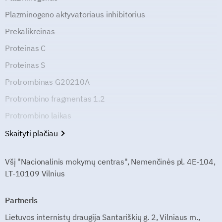
Plazminogeno aktyvatoriaus inhibitorius
Prekalikreinas
Proteinas C
Proteinas S
Protrombinas G20210A
Protrombino fragmentas 1.2
Protrombino laikas
Skaityti plačiau
Všį "Nacionalinis mokymų centras", Nemenčinės pl. 4E-104,
LT-10109 Vilnius
Partneris
Lietuvos internistų draugija Santariškių g. 2, Vilniaus m.,