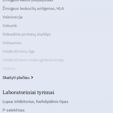
Žmogaus leukocitų antigenas, HLA
Vakcinacija
Vakuolė
Vakuolinis protonų siurblys
Vakuumas
Valdenštremo liga
Valdenštremo makroglobulinemija
Valinas
Skaityti plačiau
Laboratoriniai tyrimai
Lupus inhibitorius, fosfolipidinis tipas
P-selektinas