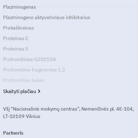
Plazminogenas
Plazminogeno aktyvatoriaus inhibitorius
Prekalikreinas
Proteinas C
Proteinas S
Protrombinas G20210A
Protrombino fragmentas 1.2
Protrombino laikas
Skaityti plačiau
Všį "Nacionalinis mokymų centras", Nemenčinės pl. 4E-104,
LT-10109 Vilnius
Partneris