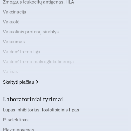
Žmogaus leukocitų antigenas, HLA
Vakcinacija
Vakuolė
Vakuolinis protonų siurblys
Vakuumas
Valdenštremo liga
Valdenštremo makroglobulinemija
Valinas
Skaityti plačiau
Laboratoriniai tyrimai
Lupus inhibitorius, fosfolipidinis tipas
P-selektinas
Plazminogenas