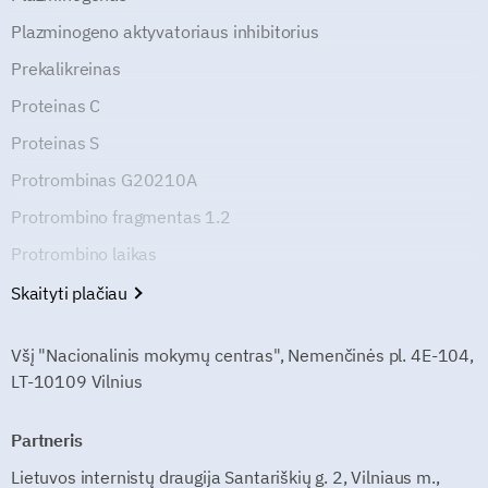
Plazminogeno aktyvatoriaus inhibitorius
Prekalikreinas
Proteinas C
Proteinas S
Protrombinas G20210A
Protrombino fragmentas 1.2
Protrombino laikas
Skaityti plačiau
Všį "Nacionalinis mokymų centras", Nemenčinės pl. 4E-104,
LT-10109 Vilnius
Partneris
Lietuvos internistų draugija Santariškių g. 2, Vilniaus m.,