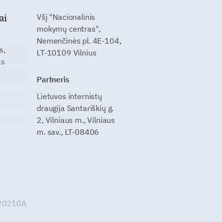
ai
Všį "Nacionalinis
mokymų centras",
Nemenčinės pl. 4E-104,
s,
LT-10109 Vilnius
as
Partneris
Lietuvos internistų
draugija Santariškių g.
2, Vilniaus m., Vilniaus
m. sav., LT-08406
G20210A