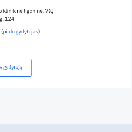
 klinikinė ligoninė, VšĮ
g. 124
 (pildo gydytojas)
ie gydytoją