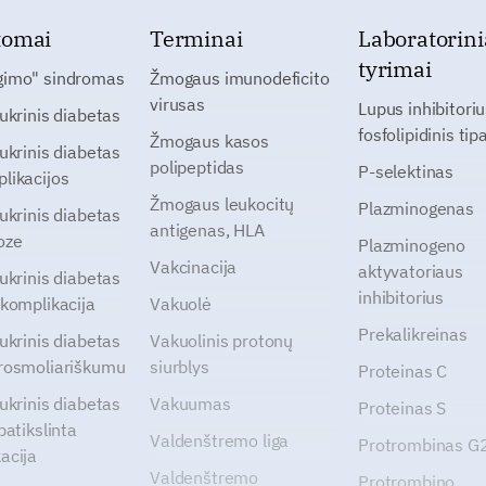
tomai
Terminai
Laboratorini
tyrimai
gimo" sindromas
Žmogaus imunodeficito
virusas
Lupus inhibitoriu
cukrinis diabetas
fosfolipidinis tip
Žmogaus kasos
cukrinis diabetas
polipeptidas
P-selektinas
likacijos
Žmogaus leukocitų
Plazminogenas
cukrinis diabetas
antigenas, HLA
oze
Plazminogeno
Vakcinacija
aktyvatoriaus
cukrinis diabetas
inhibitorius
 komplikacija
Vakuolė
Prekalikreinas
cukrinis diabetas
Vakuolinis protonų
rosmoliariškumu
siurblys
Proteinas C
cukrinis diabetas
Vakuumas
Proteinas S
patikslinta
Valdenštremo liga
Protrombinas 
acija
Valdenštremo
Protrombino