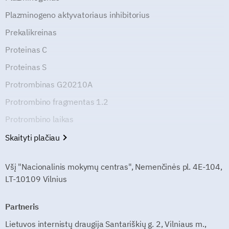
Plazminogeno aktyvatoriaus inhibitorius
Prekalikreinas
Proteinas C
Proteinas S
Protrombinas G20210A
Protrombino fragmentas 1.2
Protrombino laikas
Skaityti plačiau
Všį "Nacionalinis mokymų centras", Nemenčinės pl. 4E-104,
LT-10109 Vilnius
Partneris
Lietuvos internistų draugija Santariškių g. 2, Vilniaus m.,