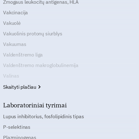
Žmogaus leukocitų antigenas, HLA
Vakcinacija
Vakuolė
Vakuolinis protonų siurblys
Vakuumas
Valdenštremo liga
Valdenštremo makroglobulinemija
Valinas
Skaityti plačiau
Laboratoriniai tyrimai
Lupus inhibitorius, fosfolipidinis tipas
P-selektinas
Plazminogenas