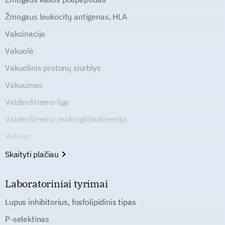
Žmogaus leukocitų antigenas, HLA
Vakcinacija
Vakuolė
Vakuolinis protonų siurblys
Vakuumas
Valdenštremo liga
Valdenštremo makroglobulinemija
Valinas
Skaityti plačiau
Laboratoriniai tyrimai
Lupus inhibitorius, fosfolipidinis tipas
P-selektinas