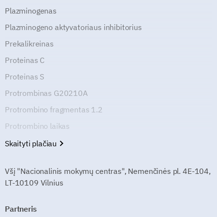
Plazminogenas
Plazminogeno aktyvatoriaus inhibitorius
Prekalikreinas
Proteinas C
Proteinas S
Protrombinas G20210A
Protrombino fragmentas 1.2
Protrombino laikas
Skaityti plačiau
Všį "Nacionalinis mokymų centras", Nemenčinės pl. 4E-104,
LT-10109 Vilnius
Partneris