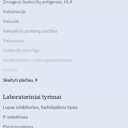
Žmogaus leukocitų antigenas, HLA
Vakcinacija
Vakuolė
Vakuolinis protonų siurblys
Vakuumas
Valdenštremo liga
Valdenštremo makroglobulinemija
Valinas
Skaityti plačiau
Laboratoriniai tyrimai
Lupus inhibitorius, fosfolipidinis tipas
P-selektinas
Plazminogenas