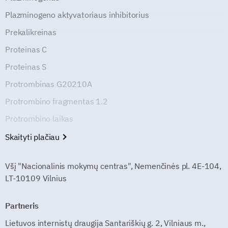
Plazminogeno aktyvatoriaus inhibitorius
Prekalikreinas
Proteinas C
Proteinas S
Protrombinas G20210A
Protrombino fragmentas 1.2
Protrombino laikas
Skaityti plačiau
Všį "Nacionalinis mokymų centras", Nemenčinės pl. 4E-104,
LT-10109 Vilnius
Partneris
Lietuvos internistų draugija Santariškių g. 2, Vilniaus m.,