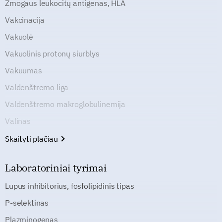
Žmogaus leukocitų antigenas, HLA
Vakcinacija
Vakuolė
Vakuolinis protonų siurblys
Vakuumas
Valdenštremo liga
Valdenštremo makroglobulinemija
Valinas
Skaityti plačiau
Laboratoriniai tyrimai
Lupus inhibitorius, fosfolipidinis tipas
P-selektinas
Plazminogenas