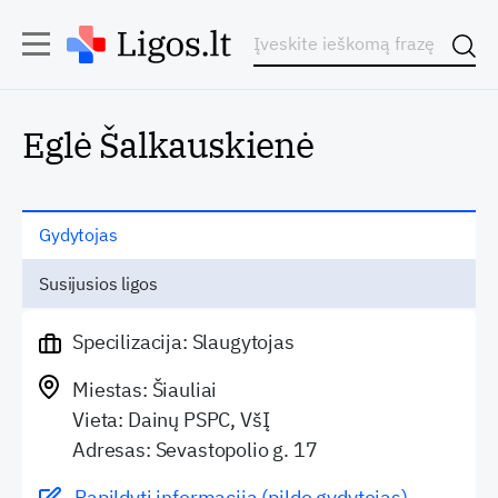
Eglė Šalkauskienė
Gydytojas
Susijusios ligos
Specilizacija: Slaugytojas
Miestas: Šiauliai
Vieta: Dainų PSPC, VšĮ
Adresas: Sevastopolio g. 17
Papildyti informaciją (pildo gydytojas)