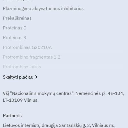
Plazminogeno aktyvatoriaus inhibitorius
Prekalikreinas
Proteinas C
Proteinas S
Protrombinas G20210A
Protrombino fragmentas 1.2
Protrombino laikas
Skaityti plačiau
Všį "Nacionalinis mokymų centras", Nemenčinės pl. 4E-104,
LT-10109 Vilnius
Partneris
Lietuvos internistų draugija Santariškių g. 2, Vilniaus m.,