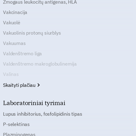
Žmogaus leukocitų antigenas, HLA
Vakcinacija
Vakuolė
Vakuolinis protonų siurblys
Vakuumas
Valdenštremo liga
Valdenštremo makroglobulinemija
Valinas
Skaityti plačiau
Laboratoriniai tyrimai
Lupus inhibitorius, fosfolipidinis tipas
P-selektinas
Plazminogenas