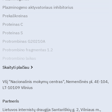
Plazminogeno aktyvatoriaus inhibitorius
Prekalikreinas
Proteinas C
Proteinas S
Protrombinas G20210A
Protrombino fragmentas 1.2
Protrombino laikas
Skaityti plačiau
Všį "Nacionalinis mokymų centras", Nemenčinės pl. 4E-104,
LT-10109 Vilnius
Partneris
Lietuvos internistų draugija Santariškių g. 2, Vilniaus m.,