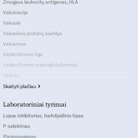
Žmogaus leukocitų antigenas, HLA
Vakcinacija
Vakuolė
Vakuolinis protonų siurblys
Vakuumas
Valdenštremo liga
Valdenštremo makroglobulinemija
Valinas
Skaityti plačiau
Laboratoriniai tyrimai
Lupus inhibitorius, fosfolipidinis tipas
P-selektinas
Plazminogenas