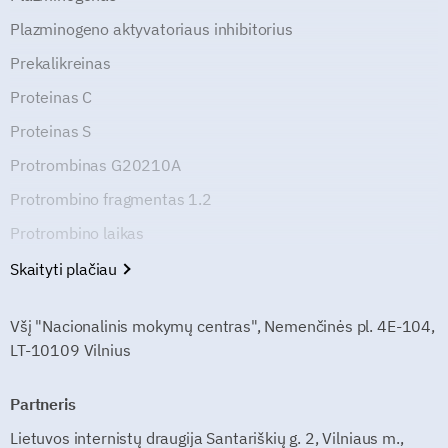
Plazminogeno aktyvatoriaus inhibitorius
Prekalikreinas
Proteinas C
Proteinas S
Protrombinas G20210A
Protrombino fragmentas 1.2
Protrombino laikas
Skaityti plačiau
Všį "Nacionalinis mokymų centras", Nemenčinės pl. 4E-104,
LT-10109 Vilnius
Partneris
Lietuvos internistų draugija Santariškių g. 2, Vilniaus m.,