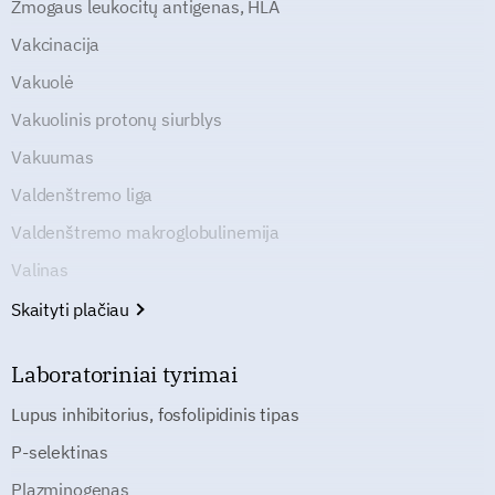
Žmogaus leukocitų antigenas, HLA
Vakcinacija
Vakuolė
Vakuolinis protonų siurblys
Vakuumas
Valdenštremo liga
Valdenštremo makroglobulinemija
Valinas
Skaityti plačiau
Laboratoriniai tyrimai
Lupus inhibitorius, fosfolipidinis tipas
P-selektinas
Plazminogenas