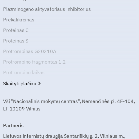
Plazminogeno aktyvatoriaus inhibitorius
Prekalikreinas
Proteinas C
Proteinas S
Protrombinas G20210A
Protrombino fragmentas 1.2
Protrombino laikas
Skaityti plačiau
Všį "Nacionalinis mokymų centras", Nemenčinės pl. 4E-104,
LT-10109 Vilnius
Partneris
Lietuvos internistų draugija Santariškių g. 2, Vilniaus m.,