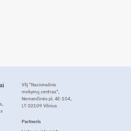
ai
Všį "Nacionalinis
mokymų centras",
Nemenčinės pl. 4E-104,
s,
LT-10109 Vilnius
as
Partneris