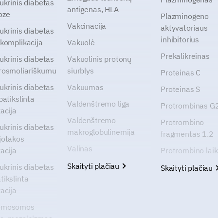
cukrinis diabetas
antigenas, HLA
oze
Plazminogeno
Vakcinacija
aktyvatoriaus
cukrinis diabetas
inhibitorius
 komplikacija
Vakuolė
Prekalikreinas
cukrinis diabetas
Vakuolinis protonų
rosmoliariškumu
siurblys
Proteinas C
cukrinis diabetas
Vakuumas
Proteinas S
patikslinta
Valdenštremo liga
Protrombinas 
acija
Valdenštremo
Protrombino
cukrinis diabetas
makroglobulinemija
fragmentas 1.2
jotakos
Valinas
acija
Protrombino lai
Skaityti plačiau
cukrinis diabetas
Skaityti plačiau
tikslinta
acija
omosomos