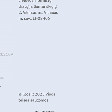
Lietuvos internistų
draugija Santariškių g.
2, Vilniaus m., Vilniaus
m. sav., LT-08406
G20210A
kas
© ligos.lt 2023 Visos
teisės saugomos