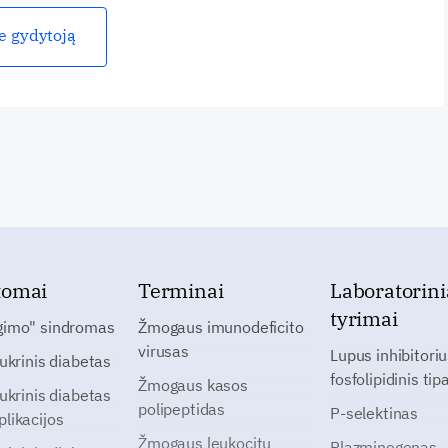
ie gydytoją
tomai
Terminai
Laboratorini
tyrimai
gimo" sindromas
Žmogaus imunodeficito
virusas
Lupus inhibitoriu
cukrinis diabetas
fosfolipidinis tip
Žmogaus kasos
cukrinis diabetas
polipeptidas
P-selektinas
likacijos
Žmogaus leukocitų
Plazminogenas