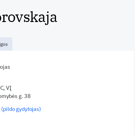
orovskaja
igos
tojas
C, VĮ
omybės g. 38
 (pildo gydytojas)