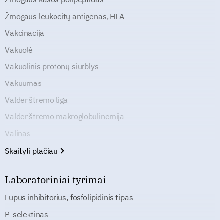
Žmogaus leukocitų antigenas, HLA
Vakcinacija
Vakuolė
Vakuolinis protonų siurblys
Vakuumas
Valdenštremo liga
Valdenštremo makroglobulinemija
Valinas
Skaityti plačiau
Laboratoriniai tyrimai
Lupus inhibitorius, fosfolipidinis tipas
P-selektinas