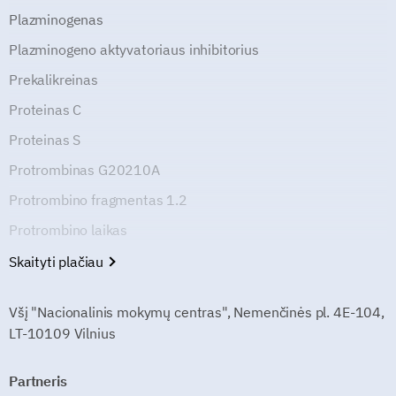
Plazminogenas
Plazminogeno aktyvatoriaus inhibitorius
Prekalikreinas
Proteinas C
Proteinas S
Protrombinas G20210A
Protrombino fragmentas 1.2
Protrombino laikas
Skaityti plačiau
Všį "Nacionalinis mokymų centras", Nemenčinės pl. 4E-104,
LT-10109 Vilnius
Partneris