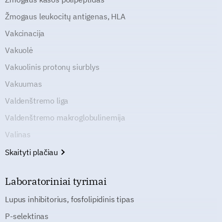
Žmogaus leukocitų antigenas, HLA
Vakcinacija
Vakuolė
Vakuolinis protonų siurblys
Vakuumas
Valdenštremo liga
Valdenštremo makroglobulinemija
Valinas
Skaityti plačiau
Laboratoriniai tyrimai
Lupus inhibitorius, fosfolipidinis tipas
P-selektinas