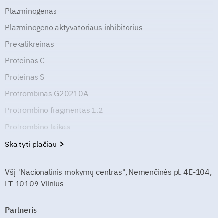
Plazminogenas
Plazminogeno aktyvatoriaus inhibitorius
Prekalikreinas
Proteinas C
Proteinas S
Protrombinas G20210A
Protrombino fragmentas 1.2
Protrombino laikas
Skaityti plačiau
Všį "Nacionalinis mokymų centras", Nemenčinės pl. 4E-104,
LT-10109 Vilnius
Partneris