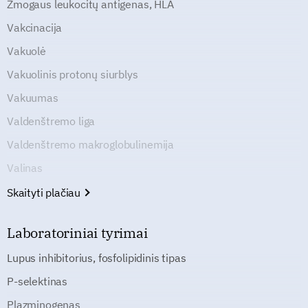
Žmogaus leukocitų antigenas, HLA
Vakcinacija
Vakuolė
Vakuolinis protonų siurblys
Vakuumas
Valdenštremo liga
Valdenštremo makroglobulinemija
Valinas
Skaityti plačiau
Laboratoriniai tyrimai
Lupus inhibitorius, fosfolipidinis tipas
P-selektinas
Plazminogenas