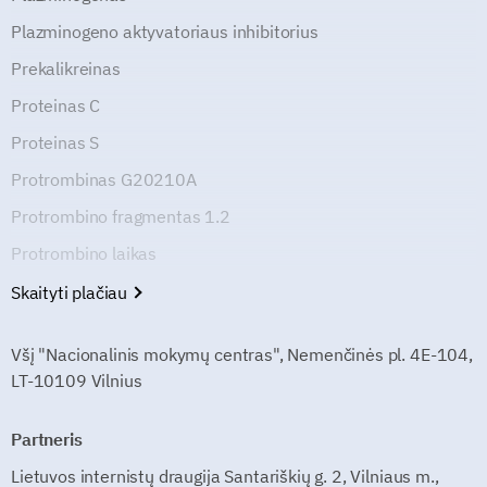
Plazminogeno aktyvatoriaus inhibitorius
Prekalikreinas
Proteinas C
Proteinas S
Protrombinas G20210A
Protrombino fragmentas 1.2
Protrombino laikas
Skaityti plačiau
Všį "Nacionalinis mokymų centras", Nemenčinės pl. 4E-104,
LT-10109 Vilnius
Partneris
Lietuvos internistų draugija Santariškių g. 2, Vilniaus m.,