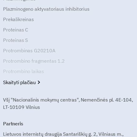
Plazminogeno aktyvatoriaus inhibitorius
Prekalikreinas
Proteinas C
Proteinas S
Protrombinas G20210A
Protrombino fragmentas 1.2
Protrombino laikas
Skaityti plačiau
Všį "Nacionalinis mokymų centras", Nemenčinės pl. 4E-104,
LT-10109 Vilnius
Partneris
Lietuvos internistų draugija Santariškių g. 2, Vilniaus m.,