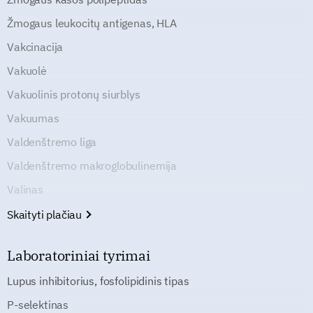
Žmogaus leukocitų antigenas, HLA
Vakcinacija
Vakuolė
Vakuolinis protonų siurblys
Vakuumas
Valdenštremo liga
Valdenštremo makroglobulinemija
Valinas
Skaityti plačiau
Laboratoriniai tyrimai
Lupus inhibitorius, fosfolipidinis tipas
P-selektinas