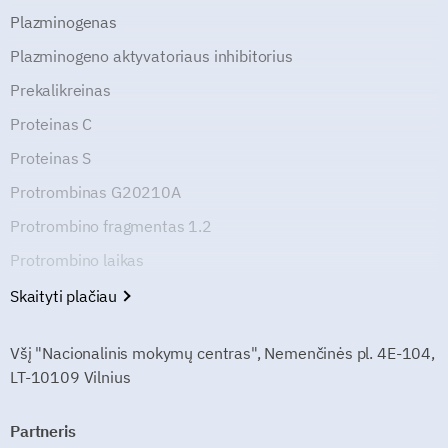
Plazminogenas
Plazminogeno aktyvatoriaus inhibitorius
Prekalikreinas
Proteinas C
Proteinas S
Protrombinas G20210A
Protrombino fragmentas 1.2
Protrombino laikas
Skaityti plačiau
Všį "Nacionalinis mokymų centras", Nemenčinės pl. 4E-104,
LT-10109 Vilnius
Partneris