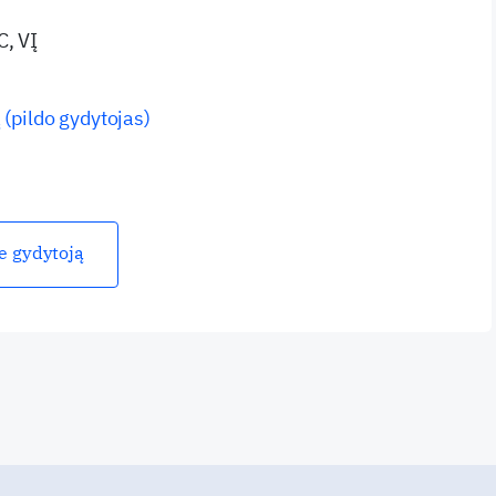
C, VĮ
 (pildo gydytojas)
ie gydytoją