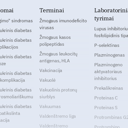
tomai
Terminai
Laboratorini
tyrimai
gimo" sindromas
Žmogaus imunodeficito
virusas
Lupus inhibitoriu
cukrinis diabetas
fosfolipidinis tip
Žmogaus kasos
cukrinis diabetas
polipeptidas
P-selektinas
likacijos
Žmogaus leukocitų
Plazminogenas
cukrinis diabetas
antigenas, HLA
oze
Plazminogeno
Vakcinacija
aktyvatoriaus
cukrinis diabetas
inhibitorius
 komplikacija
Vakuolė
Prekalikreinas
cukrinis diabetas
Vakuolinis protonų
rosmoliariškumu
siurblys
Proteinas C
cukrinis diabetas
Vakuumas
Proteinas S
patikslinta
Valdenštremo liga
Protrombinas 
acija
Valdenštremo
Protrombino