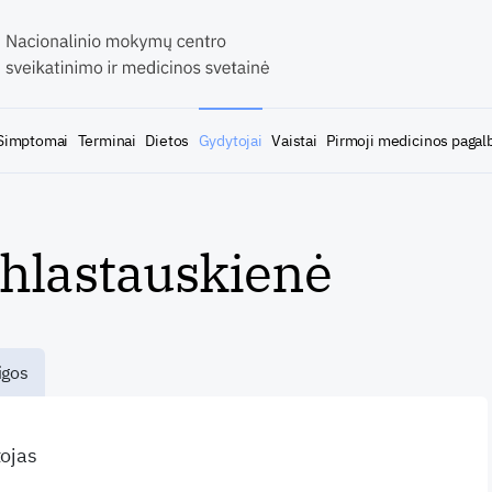
Simptomai
Terminai
Dietos
Gydytojai
Vaistai
Pirmoji medicinos pagal
hlastauskienė
igos
tojas