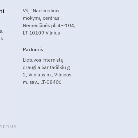
ai
Všį "Nacionalinis
mokymų centras",
Nemenčinės pl. 4E-104,
s,
LT-10109 Vilnius
as
Partneris
Lietuvos internistų
draugija Santariškių g.
2, Vilniaus m., Vilniaus
m. sav., LT-08406
G20210A