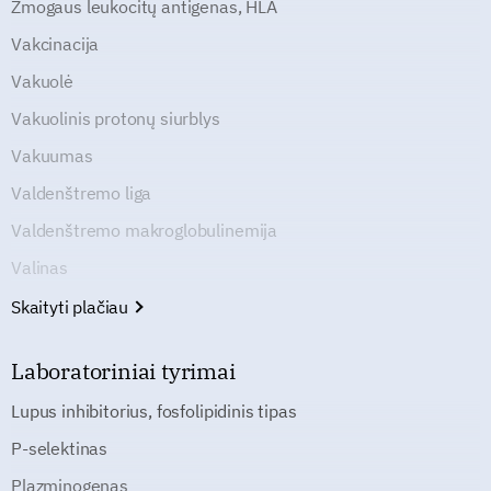
Žmogaus leukocitų antigenas, HLA
Vakcinacija
Vakuolė
Vakuolinis protonų siurblys
Vakuumas
Valdenštremo liga
Valdenštremo makroglobulinemija
Valinas
Skaityti plačiau
Laboratoriniai tyrimai
Lupus inhibitorius, fosfolipidinis tipas
P-selektinas
Plazminogenas