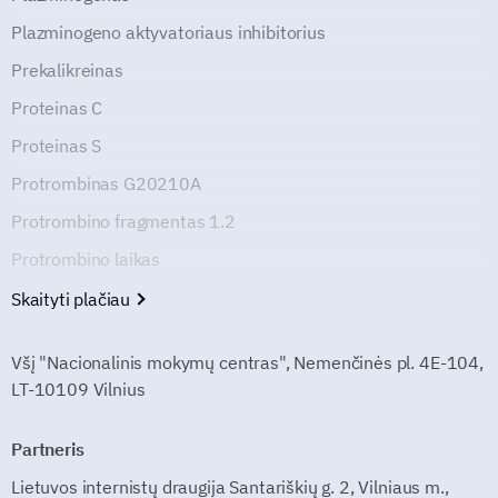
Plazminogeno aktyvatoriaus inhibitorius
Prekalikreinas
Proteinas C
Proteinas S
Protrombinas G20210A
Protrombino fragmentas 1.2
Protrombino laikas
Skaityti plačiau
Všį "Nacionalinis mokymų centras", Nemenčinės pl. 4E-104,
LT-10109 Vilnius
Partneris
Lietuvos internistų draugija Santariškių g. 2, Vilniaus m.,