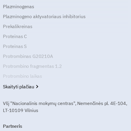
Plazminogenas
Plazminogeno aktyvatoriaus inhibitorius
Prekalikreinas
Proteinas C
Proteinas S
Protrombinas G20210A
Protrombino fragmentas 1.2
Protrombino laikas
Skaityti plačiau
Všį "Nacionalinis mokymų centras", Nemenčinės pl. 4E-104,
LT-10109 Vilnius
Partneris