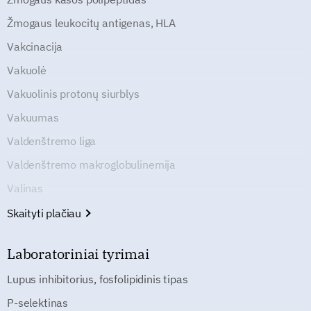
Žmogaus leukocitų antigenas, HLA
Vakcinacija
Vakuolė
Vakuolinis protonų siurblys
Vakuumas
Valdenštremo liga
Valdenštremo makroglobulinemija
Valinas
Skaityti plačiau
Laboratoriniai tyrimai
Lupus inhibitorius, fosfolipidinis tipas
P-selektinas