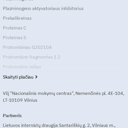
Plazminogeno aktyvatoriaus inhibitorius
Prekalikreinas
Proteinas C
Proteinas S
Protrombinas G20210A
Protrombino fragmentas 1.2
Protrombino laikas
Skaityti plačiau
Všį "Nacionalinis mokymų centras", Nemenčinės pl. 4E-104,
LT-10109 Vilnius
Partneris
Lietuvos internistų draugija Santariškių g. 2, Vilniaus m.,