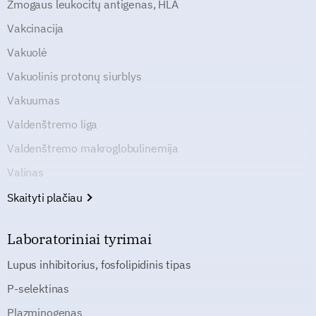
Žmogaus leukocitų antigenas, HLA
Vakcinacija
Vakuolė
Vakuolinis protonų siurblys
Vakuumas
Valdenštremo liga
Valdenštremo makroglobulinemija
Valinas
Skaityti plačiau
Laboratoriniai tyrimai
Lupus inhibitorius, fosfolipidinis tipas
P-selektinas
Plazminogenas