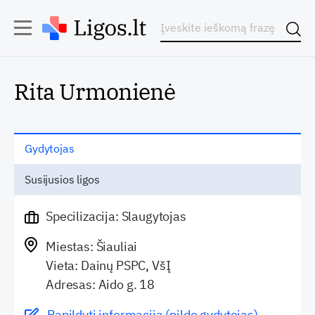
Rita Urmonienė
Gydytojas
Susijusios ligos
Specilizacija: Slaugytojas
Miestas: Šiauliai
Vieta: Dainų PSPC, VšĮ
Adresas: Aido g. 18
Papildyti informaciją (pildo gydytojas)