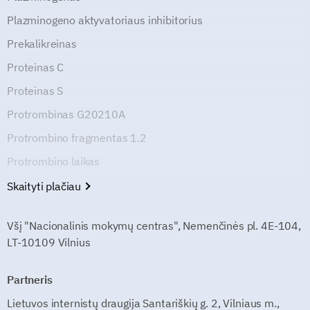
Plazminogeno aktyvatoriaus inhibitorius
Prekalikreinas
Proteinas C
Proteinas S
Protrombinas G20210A
Protrombino fragmentas 1.2
Protrombino laikas
Skaityti plačiau
Všį "Nacionalinis mokymų centras", Nemenčinės pl. 4E-104,
LT-10109 Vilnius
Partneris
Lietuvos internistų draugija Santariškių g. 2, Vilniaus m.,