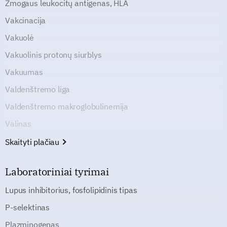
Žmogaus leukocitų antigenas, HLA
Vakcinacija
Vakuolė
Vakuolinis protonų siurblys
Vakuumas
Valdenštremo liga
Valdenštremo makroglobulinemija
Valinas
Skaityti plačiau
Laboratoriniai tyrimai
Lupus inhibitorius, fosfolipidinis tipas
P-selektinas
Plazminogenas