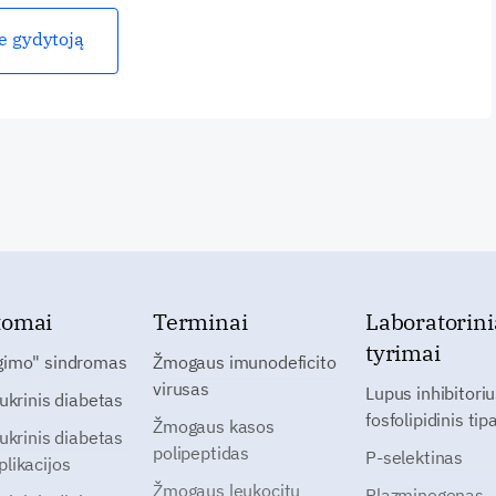
ie gydytoją
tomai
Terminai
Laboratorini
tyrimai
gimo" sindromas
Žmogaus imunodeficito
virusas
Lupus inhibitoriu
cukrinis diabetas
fosfolipidinis tip
Žmogaus kasos
cukrinis diabetas
polipeptidas
P-selektinas
likacijos
Žmogaus leukocitų
Plazminogenas