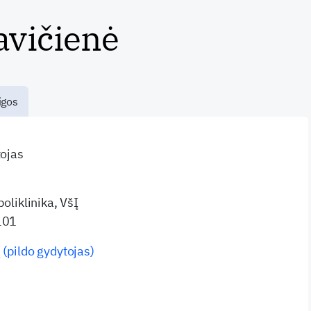
avičienė
igos
tojas
poliklinika, VšĮ
101
 (pildo gydytojas)