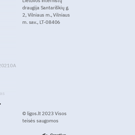
Lietuvos internistų
draugija Santariškių g.
2, Vilniaus m., Vilniaus
m. sav., LT-08406
G20210A
kas
© ligos.lt 2023 Visos
teisės saugomos