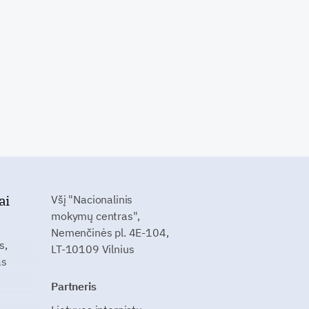
ai
Všį "Nacionalinis
mokymų centras",
Nemenčinės pl. 4E-104,
s,
LT-10109 Vilnius
as
Partneris