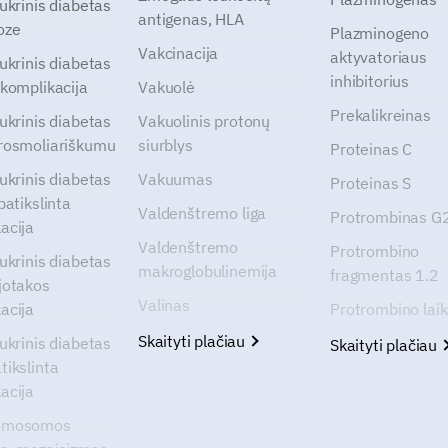
cukrinis diabetas
antigenas, HLA
oze
Plazminogeno
Vakcinacija
aktyvatoriaus
cukrinis diabetas
inhibitorius
 komplikacija
Vakuolė
Prekalikreinas
cukrinis diabetas
Vakuolinis protonų
rosmoliariškumu
siurblys
Proteinas C
cukrinis diabetas
Vakuumas
Proteinas S
patikslinta
Valdenštremo liga
Protrombinas 
acija
Valdenštremo
Protrombino
cukrinis diabetas
makroglobulinemija
fragmentas 1.2
jotakos
Valinas
acija
Protrombino lai
Skaityti plačiau
cukrinis diabetas
Skaityti plačiau
tikslinta
acija
omosomos