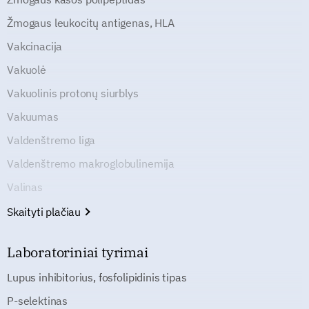
Žmogaus leukocitų antigenas, HLA
Vakcinacija
Vakuolė
Vakuolinis protonų siurblys
Vakuumas
Valdenštremo liga
Valdenštremo makroglobulinemija
Valinas
Skaityti plačiau
Laboratoriniai tyrimai
Lupus inhibitorius, fosfolipidinis tipas
P-selektinas