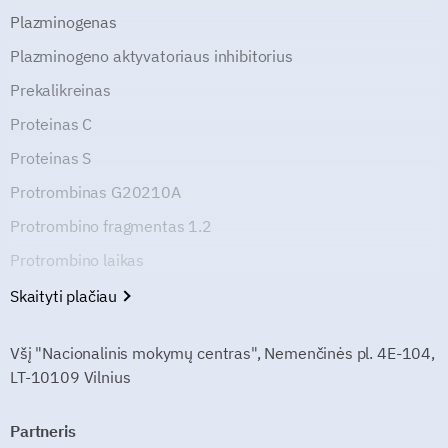
Plazminogenas
Plazminogeno aktyvatoriaus inhibitorius
Prekalikreinas
Proteinas C
Proteinas S
Protrombinas G20210A
Protrombino fragmentas 1.2
Protrombino laikas
Skaityti plačiau
Všį "Nacionalinis mokymų centras", Nemenčinės pl. 4E-104,
LT-10109 Vilnius
Partneris