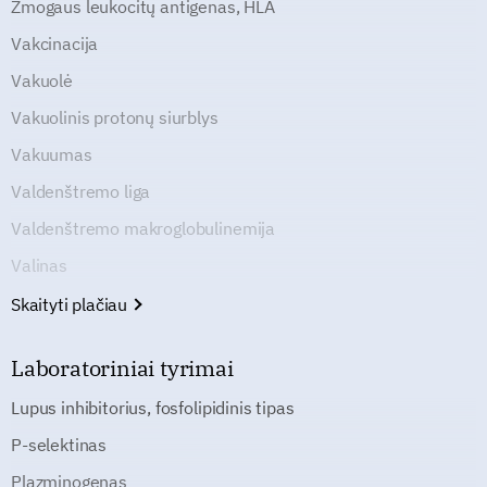
Žmogaus leukocitų antigenas, HLA
Vakcinacija
Vakuolė
Vakuolinis protonų siurblys
Vakuumas
Valdenštremo liga
Valdenštremo makroglobulinemija
Valinas
Skaityti plačiau
Laboratoriniai tyrimai
Lupus inhibitorius, fosfolipidinis tipas
P-selektinas
Plazminogenas