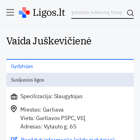
Vaida Juškevičienė
Gydytojas
Susijusios ligos
Specilizacija: Slaugytojas
Miestas: Garliava
Vieta: Garliavos PSPC, VšĮ
Adresas: Vytauto g. 65
Papildyti informaciją (pildo gydytojas)