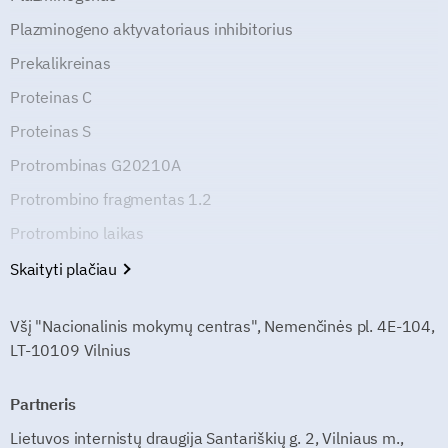
Plazminogeno aktyvatoriaus inhibitorius
Prekalikreinas
Proteinas C
Proteinas S
Protrombinas G20210A
Protrombino fragmentas 1.2
Protrombino laikas
Skaityti plačiau
Všį "Nacionalinis mokymų centras", Nemenčinės pl. 4E-104,
LT-10109 Vilnius
Partneris
Lietuvos internistų draugija Santariškių g. 2, Vilniaus m.,