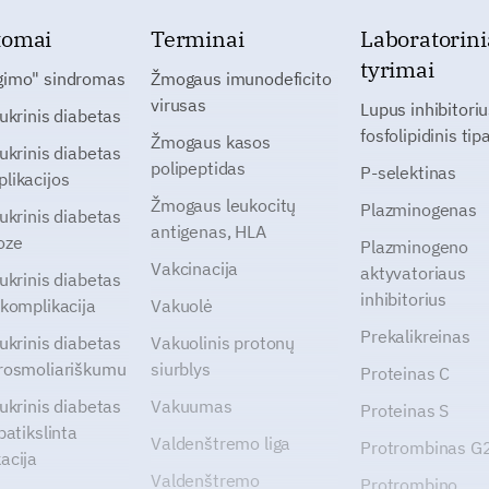
tomai
Terminai
Laboratorini
tyrimai
gimo" sindromas
Žmogaus imunodeficito
virusas
Lupus inhibitoriu
cukrinis diabetas
fosfolipidinis tip
Žmogaus kasos
cukrinis diabetas
polipeptidas
P-selektinas
likacijos
Žmogaus leukocitų
Plazminogenas
cukrinis diabetas
antigenas, HLA
oze
Plazminogeno
Vakcinacija
aktyvatoriaus
cukrinis diabetas
inhibitorius
 komplikacija
Vakuolė
Prekalikreinas
cukrinis diabetas
Vakuolinis protonų
rosmoliariškumu
siurblys
Proteinas C
cukrinis diabetas
Vakuumas
Proteinas S
patikslinta
Valdenštremo liga
Protrombinas 
acija
Valdenštremo
Protrombino