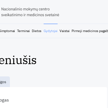
Simptomai
Terminai
Dietos
Gydytojai
Vaistai
Pirmoji medicinos pagal
eniušis
igos
logas