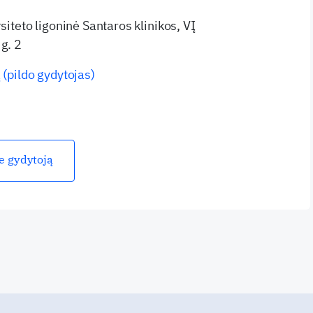
rsiteto ligoninė Santaros klinikos, VĮ
g. 2
 (pildo gydytojas)
ie gydytoją