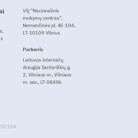
ai
Všį "Nacionalinis
mokymų centras",
Nemenčinės pl. 4E-104,
s,
LT-10109 Vilnius
as
Partneris
Lietuvos internistų
draugija Santariškių g.
2, Vilniaus m., Vilniaus
m. sav., LT-08406
G20210A