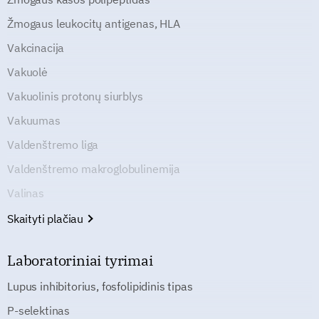
Žmogaus leukocitų antigenas, HLA
Vakcinacija
Vakuolė
Vakuolinis protonų siurblys
Vakuumas
Valdenštremo liga
Valdenštremo makroglobulinemija
Valinas
Skaityti plačiau
Laboratoriniai tyrimai
Lupus inhibitorius, fosfolipidinis tipas
P-selektinas