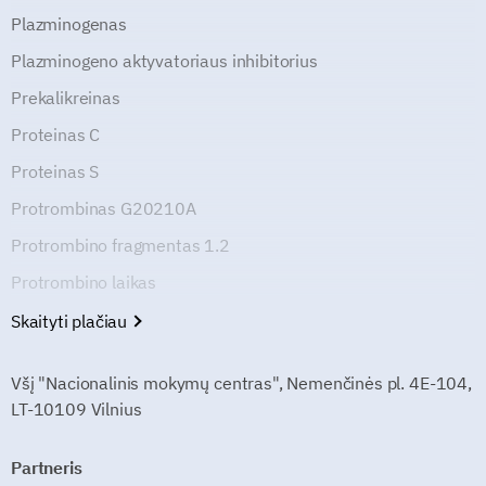
Plazminogenas
Plazminogeno aktyvatoriaus inhibitorius
Prekalikreinas
Proteinas C
Proteinas S
Protrombinas G20210A
Protrombino fragmentas 1.2
Protrombino laikas
Skaityti plačiau
Všį "Nacionalinis mokymų centras", Nemenčinės pl. 4E-104,
LT-10109 Vilnius
Partneris