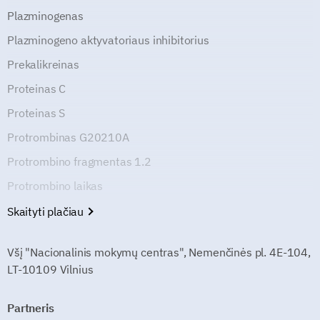
Plazminogenas
Plazminogeno aktyvatoriaus inhibitorius
Prekalikreinas
Proteinas C
Proteinas S
Protrombinas G20210A
Protrombino fragmentas 1.2
Protrombino laikas
Skaityti plačiau
Všį "Nacionalinis mokymų centras", Nemenčinės pl. 4E-104,
LT-10109 Vilnius
Partneris