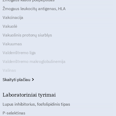
Žmogaus leukocitų antigenas, HLA
Vakcinacija
Vakuolė
Vakuolinis protonų siurblys
Vakuumas
Valdenštremo liga
Valdenštremo makroglobulinemija
Valinas
Skaityti plačiau
Laboratoriniai tyrimai
Lupus inhibitorius, fosfolipidinis tipas
P-selektinas