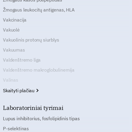
Žmogaus leukocitų antigenas, HLA
Vakcinacija
Vakuolė
Vakuolinis protonų siurblys
Vakuumas
Valdenštremo liga
Valdenštremo makroglobulinemija
Valinas
Skaityti plačiau
Laboratoriniai tyrimai
Lupus inhibitorius, fosfolipidinis tipas
P-selektinas