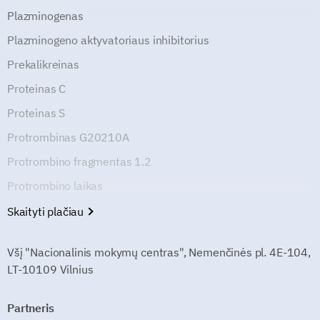
Plazminogenas
Plazminogeno aktyvatoriaus inhibitorius
Prekalikreinas
Proteinas C
Proteinas S
Protrombinas G20210A
Protrombino fragmentas 1.2
Protrombino laikas
Skaityti plačiau
Všį "Nacionalinis mokymų centras", Nemenčinės pl. 4E-104,
LT-10109 Vilnius
Partneris