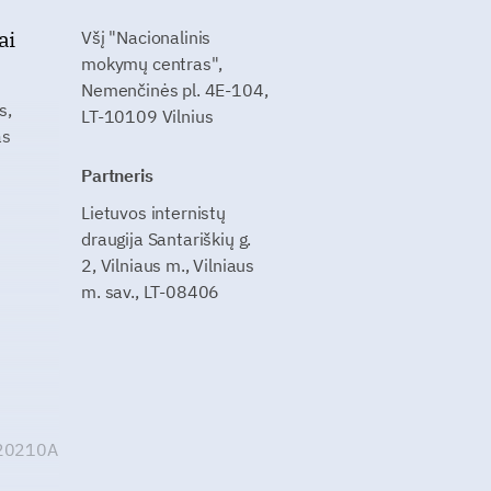
ai
Všį "Nacionalinis
mokymų centras",
Nemenčinės pl. 4E-104,
s,
LT-10109 Vilnius
as
Partneris
Lietuvos internistų
draugija Santariškių g.
2, Vilniaus m., Vilniaus
m. sav., LT-08406
G20210A