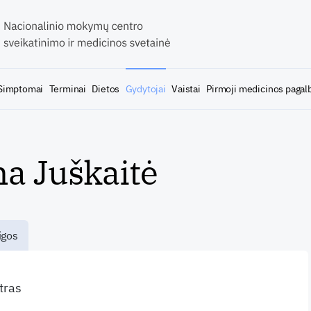
Simptomai
Terminai
Dietos
Gydytojai
Vaistai
Pirmoji medicinos pagal
na Juškaitė
igos
atras