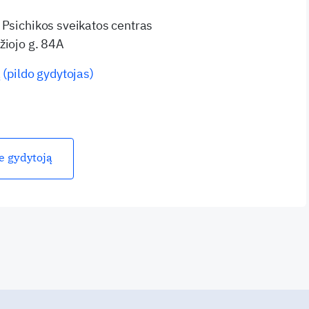
 Psichikos sveikatos centras
žiojo g. 84A
 (pildo gydytojas)
ie gydytoją