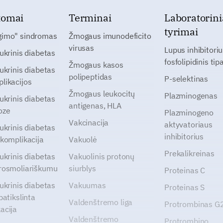
tomai
Terminai
Laboratorini
tyrimai
gimo" sindromas
Žmogaus imunodeficito
virusas
Lupus inhibitoriu
cukrinis diabetas
fosfolipidinis tip
Žmogaus kasos
cukrinis diabetas
polipeptidas
P-selektinas
likacijos
Žmogaus leukocitų
Plazminogenas
cukrinis diabetas
antigenas, HLA
oze
Plazminogeno
Vakcinacija
aktyvatoriaus
cukrinis diabetas
inhibitorius
 komplikacija
Vakuolė
Prekalikreinas
cukrinis diabetas
Vakuolinis protonų
rosmoliariškumu
siurblys
Proteinas C
cukrinis diabetas
Vakuumas
Proteinas S
patikslinta
Valdenštremo liga
Protrombinas 
acija
Valdenštremo
Protrombino