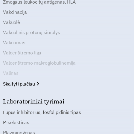
Žmogaus leukocitų antigenas, HLA
Vakcinacija
Vakuolė
Vakuolinis protonų siurblys
Vakuumas
Valdenštremo liga
Valdenštremo makroglobulinemija
Valinas
Skaityti plačiau
Laboratoriniai tyrimai
Lupus inhibitorius, fosfolipidinis tipas
P-selektinas
Plazminogenas