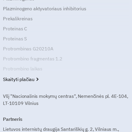
Plazminogeno aktyvatoriaus inhibitorius
Prekalikreinas
Proteinas C
Proteinas S
Protrombinas G20210A
Protrombino fragmentas 1.2
Protrombino laikas
Skaityti plačiau
Všį "Nacionalinis mokymų centras", Nemenčinės pl. 4E-104,
LT-10109 Vilnius
Partneris
Lietuvos internistų draugija Santariškių g. 2, Vilniaus m.,