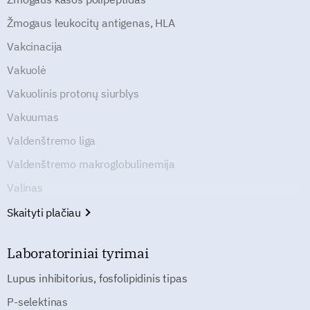
Žmogaus leukocitų antigenas, HLA
Vakcinacija
Vakuolė
Vakuolinis protonų siurblys
Vakuumas
Valdenštremo liga
Valdenštremo makroglobulinemija
Valinas
Skaityti plačiau
Laboratoriniai tyrimai
Lupus inhibitorius, fosfolipidinis tipas
P-selektinas