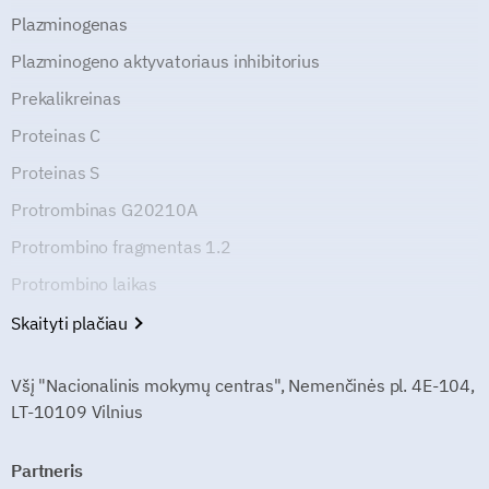
Plazminogenas
Plazminogeno aktyvatoriaus inhibitorius
Prekalikreinas
Proteinas C
Proteinas S
Protrombinas G20210A
Protrombino fragmentas 1.2
Protrombino laikas
Skaityti plačiau
Všį "Nacionalinis mokymų centras", Nemenčinės pl. 4E-104,
LT-10109 Vilnius
Partneris