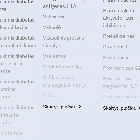
cukrinis diabetas
antigenas, HLA
oze
Plazminogeno
Vakcinacija
aktyvatoriaus
cukrinis diabetas
inhibitorius
 komplikacija
Vakuolė
Prekalikreinas
cukrinis diabetas
Vakuolinis protonų
rosmoliariškumu
siurblys
Proteinas C
cukrinis diabetas
Vakuumas
Proteinas S
patikslinta
Valdenštremo liga
Protrombinas 
acija
Valdenštremo
Protrombino
cukrinis diabetas
makroglobulinemija
fragmentas 1.2
jotakos
Valinas
acija
Protrombino lai
Skaityti plačiau
cukrinis diabetas
Skaityti plačiau
tikslinta
acija
omosomos