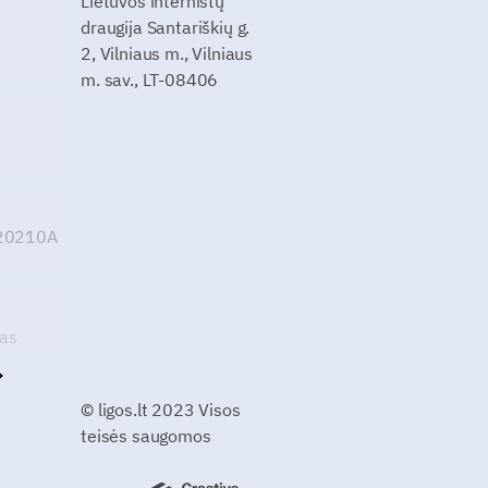
Lietuvos internistų
draugija Santariškių g.
2, Vilniaus m., Vilniaus
m. sav., LT-08406
G20210A
kas
© ligos.lt 2023 Visos
teisės saugomos