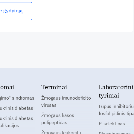
ie gydytoją
tomai
Terminai
Laboratorini
tyrimai
gimo" sindromas
Žmogaus imunodeficito
virusas
Lupus inhibitoriu
cukrinis diabetas
fosfolipidinis tip
Žmogaus kasos
cukrinis diabetas
polipeptidas
P-selektinas
likacijos
Žmogaus leukocitų
Plazminogenas