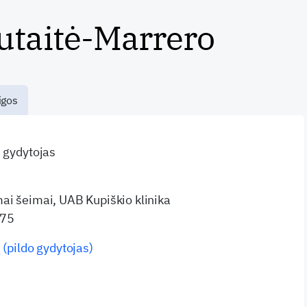
utaitė-Marrero
igos
s gydytojas
ai šeimai, UAB Kupiškio klinika
 75
 (pildo gydytojas)