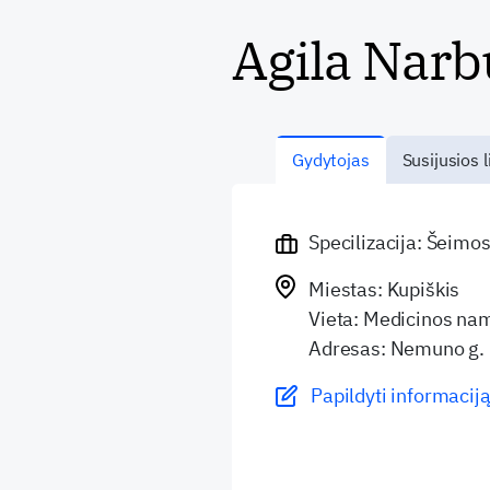
Agila Narb
Gydytojas
Susijusios l
Specilizacija: Šeimo
Miestas: Kupiškis
Vieta: Medicinos nam
Adresas: Nemuno g.
Papildyti informaciją