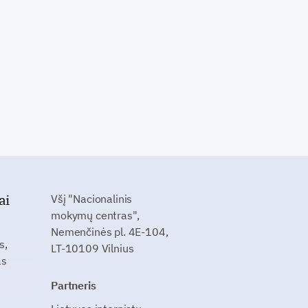
ai
Všį "Nacionalinis
mokymų centras",
Nemenčinės pl. 4E-104,
s,
LT-10109 Vilnius
as
Partneris