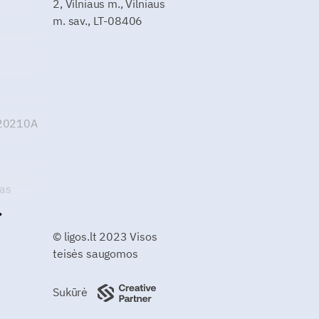
2, Vilniaus m., Vilniaus
m. sav., LT-08406
G20210A
kas
© ligos.lt 2023 Visos
teisės saugomos
Sukūrė