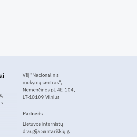
ai
Všį "Nacionalinis
mokymų centras",
Nemenčinės pl. 4E-104,
s,
LT-10109 Vilnius
as
Partneris
Lietuvos internistų
draugija Santariškių g.