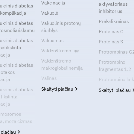
Vakcinacija
aktyvatoriaus
cukrinis diabetas
inhibitorius
 komplikacija
Vakuolė
Prekalikreinas
cukrinis diabetas
Vakuolinis protonų
rosmoliariškumu
siurblys
Proteinas C
cukrinis diabetas
Vakuumas
Proteinas S
patikslinta
Valdenštremo liga
Protrombinas 
acija
Valdenštremo
Protrombino
cukrinis diabetas
makroglobulinemija
fragmentas 1.2
jotakos
Valinas
acija
Protrombino lai
Skaityti plačiau
cukrinis diabetas
Skaityti plačiau
tikslinta
acija
omosomos
ja, mozaicizmas
i plačiau