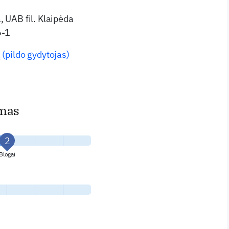
, UAB fil. Klaipėda
6-1
 (pildo gydytojas)
imas
Blogai