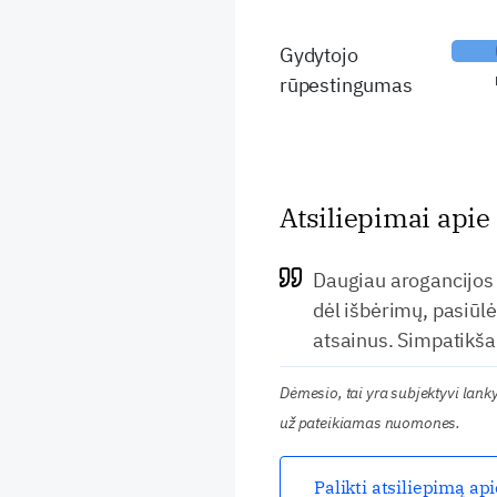
Gydytojo
rūpestingumas
Atsiliepimai apie
Daugiau arogancijos 
dėl išbėrimų, pasiūlė
atsainus. Simpatikša 
Dėmesio, tai yra subjektyvi lan
už pateikiamas nuomones.
Palikti atsiliepimą ap