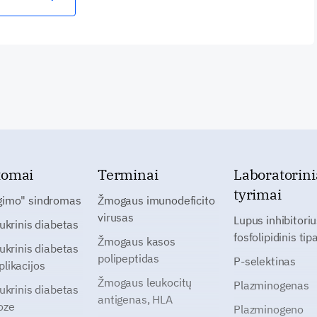
tomai
Terminai
Laboratorini
tyrimai
gimo" sindromas
Žmogaus imunodeficito
virusas
Lupus inhibitoriu
cukrinis diabetas
fosfolipidinis tip
Žmogaus kasos
cukrinis diabetas
polipeptidas
P-selektinas
likacijos
Žmogaus leukocitų
Plazminogenas
cukrinis diabetas
antigenas, HLA
oze
Plazminogeno