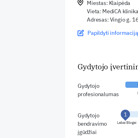
Miestas: Klaipėda
Vieta: MediCA klinika
Adresas: Vingio g. 1
Papildyti informaciją
Gydytojo įvertin
Gydytojo
profesionalumas
Gydytojo
bendravimo
Labai Blogai
įgūdžiai