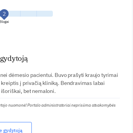
Blogai
 gydytoją
nei dėmesio pacientui. Buvo prašyti kraujo tyrimai
 kreiptis į privačią kliniką. Bendravimas labai
išoriškai, bet nemaloni.
kytojo nuomonė! Portalo administratoriai neprisiima atsakomybės
ie gydytoją