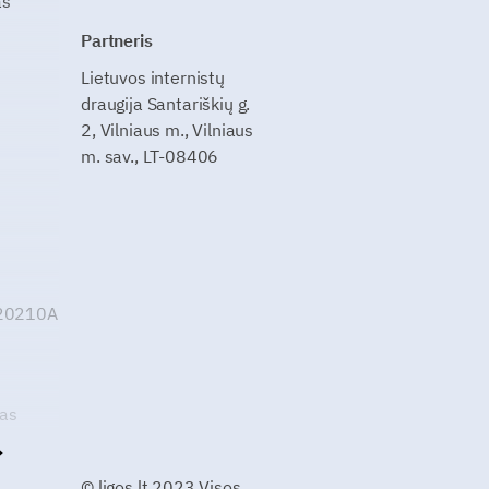
as
Partneris
Lietuvos internistų
draugija Santariškių g.
2, Vilniaus m., Vilniaus
m. sav., LT-08406
G20210A
kas
© ligos.lt 2023 Visos