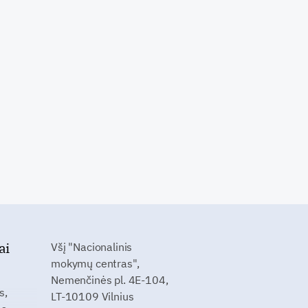
ai
Všį "Nacionalinis
mokymų centras",
Nemenčinės pl. 4E-104,
s,
LT-10109 Vilnius