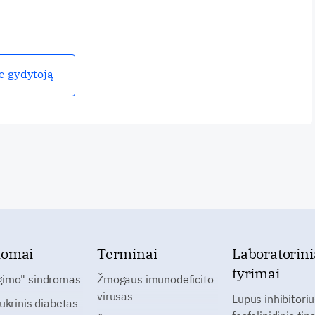
ie gydytoją
tomai
Terminai
Laboratorini
tyrimai
gimo" sindromas
Žmogaus imunodeficito
virusas
Lupus inhibitoriu
cukrinis diabetas