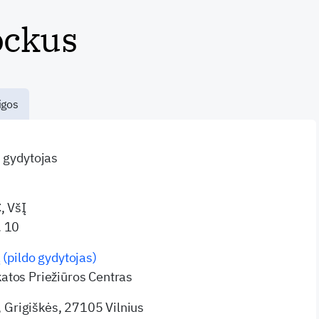
ockus
igos
s gydytojas
, VšĮ
. 10
 (pildo gydytojas)
katos Priežiūros Centras
 Grigiškės, 27105 Vilnius