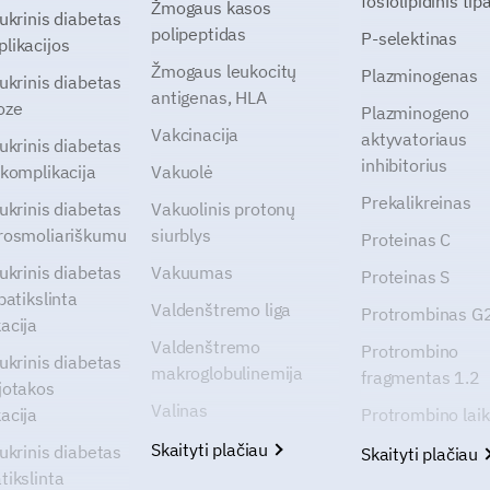
fosfolipidinis tip
Žmogaus kasos
cukrinis diabetas
polipeptidas
P-selektinas
likacijos
Žmogaus leukocitų
Plazminogenas
cukrinis diabetas
antigenas, HLA
oze
Plazminogeno
Vakcinacija
aktyvatoriaus
cukrinis diabetas
inhibitorius
 komplikacija
Vakuolė
Prekalikreinas
cukrinis diabetas
Vakuolinis protonų
rosmoliariškumu
siurblys
Proteinas C
cukrinis diabetas
Vakuumas
Proteinas S
patikslinta
Valdenštremo liga
Protrombinas 
acija
Valdenštremo
Protrombino
cukrinis diabetas
makroglobulinemija
fragmentas 1.2
jotakos
Valinas
acija
Protrombino lai
Skaityti plačiau
cukrinis diabetas
Skaityti plačiau
tikslinta