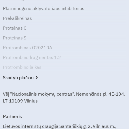
Plazminogeno aktyvatoriaus inhibitorius
Prekalikreinas
Proteinas C
Proteinas S
Protrombinas G20210A
Protrombino fragmentas 1.2
Protrombino laikas
Skaityti plačiau
Všį "Nacionalinis mokymų centras", Nemenčinės pl. 4E-104,
LT-10109 Vilnius
Partneris
Lietuvos internistų draugija Santariškių g. 2, Vilniaus m.,