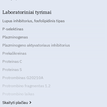
Laboratoriniai tyrimai
Lupus inhibitorius, fosfolipidinis tipas
P-selektinas
Plazminogenas
Plazminogeno aktyvatoriaus inhibitorius
Prekalikreinas
Proteinas C
Proteinas S
Protrombinas G20210A
Protrombino fragmentas 1.2
Protrombino laikas
Skaityti plačiau