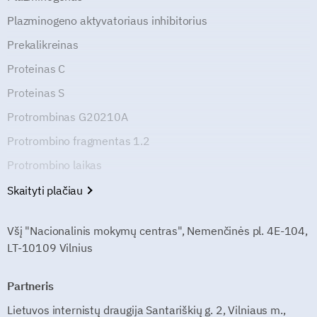
Plazminogeno aktyvatoriaus inhibitorius
Prekalikreinas
Proteinas C
Proteinas S
Protrombinas G20210A
Protrombino fragmentas 1.2
Protrombino laikas
Skaityti plačiau
Všį "Nacionalinis mokymų centras", Nemenčinės pl. 4E-104,
LT-10109 Vilnius
Partneris
Lietuvos internistų draugija Santariškių g. 2, Vilniaus m.,