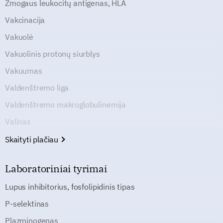
Žmogaus leukocitų antigenas, HLA
Vakcinacija
Vakuolė
Vakuolinis protonų siurblys
Vakuumas
Valdenštremo liga
Valdenštremo makroglobulinemija
Valinas
Skaityti plačiau
Laboratoriniai tyrimai
Lupus inhibitorius, fosfolipidinis tipas
P-selektinas
Plazminogenas