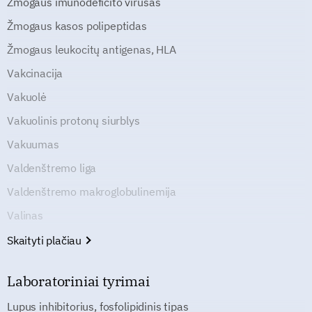
Žmogaus imunodeficito virusas
Žmogaus kasos polipeptidas
Žmogaus leukocitų antigenas, HLA
Vakcinacija
Vakuolė
Vakuolinis protonų siurblys
Vakuumas
Valdenštremo liga
Valdenštremo makroglobulinemija
Valinas
Skaityti plačiau
Laboratoriniai tyrimai
Lupus inhibitorius, fosfolipidinis tipas