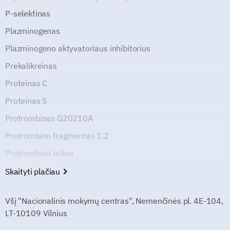
P-selektinas
Plazminogenas
Plazminogeno aktyvatoriaus inhibitorius
Prekalikreinas
Proteinas C
Proteinas S
Protrombinas G20210A
Protrombino fragmentas 1.2
Protrombino laikas
Skaityti plačiau
Všį "Nacionalinis mokymų centras", Nemenčinės pl. 4E-104,
LT-10109 Vilnius