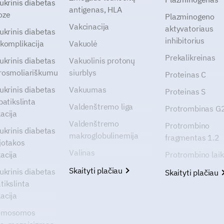
cukrinis diabetas
antigenas, HLA
oze
Plazminogeno
Vakcinacija
aktyvatoriaus
cukrinis diabetas
inhibitorius
 komplikacija
Vakuolė
Prekalikreinas
cukrinis diabetas
Vakuolinis protonų
rosmoliariškumu
siurblys
Proteinas C
cukrinis diabetas
Vakuumas
Proteinas S
patikslinta
Valdenštremo liga
Protrombinas 
acija
Valdenštremo
Protrombino
cukrinis diabetas
makroglobulinemija
fragmentas 1.2
jotakos
Valinas
acija
Protrombino lai
Skaityti plačiau
cukrinis diabetas
Skaityti plačiau
tikslinta
acija
omosomos