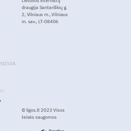
Lietuvos internistų
draugija Santariškių g.
2, Vilniaus m., Vilniaus
m. sav., LT-08406
G20210A
kas
© ligos.lt 2023 Visos
teisės saugomos