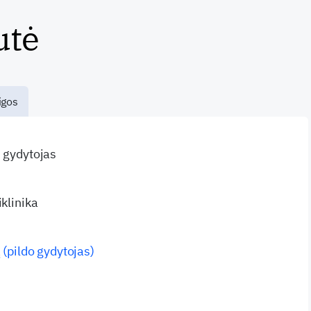
utė
igos
s gydytojas
iklinika
 (pildo gydytojas)