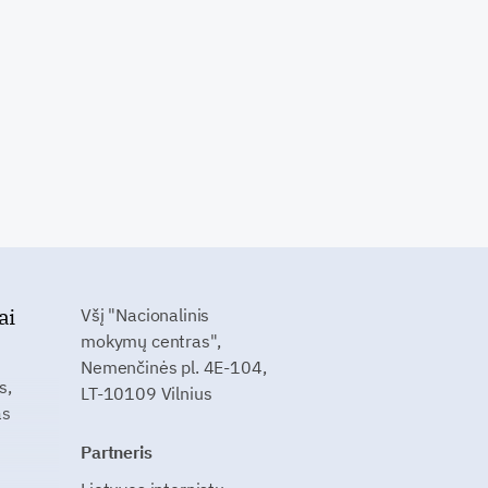
ai
Všį "Nacionalinis
mokymų centras",
Nemenčinės pl. 4E-104,
s,
LT-10109 Vilnius
as
Partneris