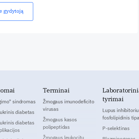
ie gydytoją
tomai
Terminai
Laboratorini
tyrimai
gimo" sindromas
Žmogaus imunodeficito
virusas
Lupus inhibitoriu
cukrinis diabetas
fosfolipidinis tip
Žmogaus kasos
cukrinis diabetas
polipeptidas
P-selektinas
likacijos
Žmogaus leukocitų
Plazminogenas