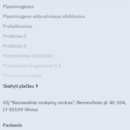
Plazminogenas
Plazminogeno aktyvatoriaus inhibitorius
Prekalikreinas
Proteinas C
Proteinas S
Protrombinas G20210A
Protrombino fragmentas 1.2
Protrombino laikas
Skaityti plačiau
Všį "Nacionalinis mokymų centras", Nemenčinės pl. 4E-104,
LT-10109 Vilnius
Partneris