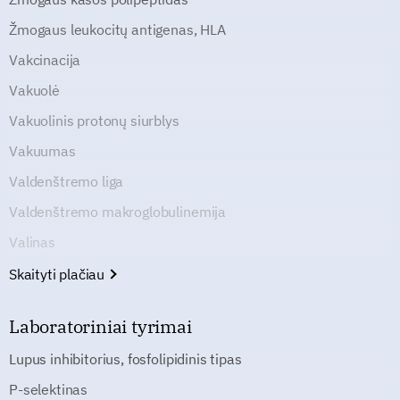
Žmogaus leukocitų antigenas, HLA
Vakcinacija
Vakuolė
Vakuolinis protonų siurblys
Vakuumas
Valdenštremo liga
Valdenštremo makroglobulinemija
Valinas
Skaityti plačiau
Laboratoriniai tyrimai
Lupus inhibitorius, fosfolipidinis tipas
P-selektinas