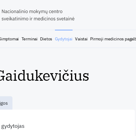
Simptomai
Terminai
Dietos
Gydytojai
Vaistai
Pirmoji medicinos pagal
Gaidukevičius
igos
s gydytojas