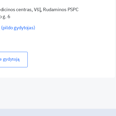
edicinos centras, VšĮ, Rudaminos PSPC
o g. 6
 (pildo gydytojas)
ie gydytoją