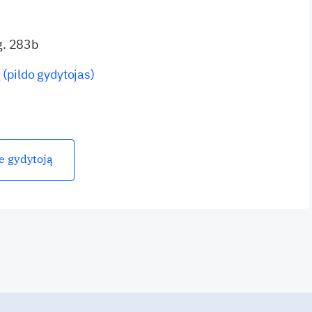
g. 283b
 (pildo gydytojas)
ie gydytoją