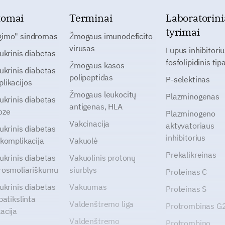
tomai
Terminai
Laboratorini
tyrimai
gimo" sindromas
Žmogaus imunodeficito
virusas
Lupus inhibitoriu
cukrinis diabetas
fosfolipidinis tip
Žmogaus kasos
cukrinis diabetas
polipeptidas
P-selektinas
likacijos
Žmogaus leukocitų
Plazminogenas
cukrinis diabetas
antigenas, HLA
oze
Plazminogeno
Vakcinacija
aktyvatoriaus
cukrinis diabetas
inhibitorius
 komplikacija
Vakuolė
Prekalikreinas
cukrinis diabetas
Vakuolinis protonų
rosmoliariškumu
siurblys
Proteinas C
cukrinis diabetas
Vakuumas
Proteinas S
patikslinta
Valdenštremo liga
Protrombinas 
acija
Valdenštremo
Protrombino