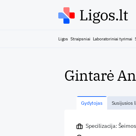
Ligos
Straipsniai
Laboratoriniai tyrimai
Gintarė An
Gydytojas
Susijusios l
Specilizacija: Šeimo