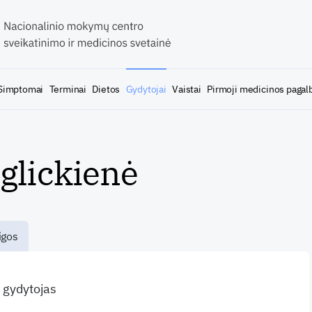
Simptomai
Terminai
Dietos
Gydytojai
Vaistai
Pirmoji medicinos pagal
glickienė
igos
s gydytojas