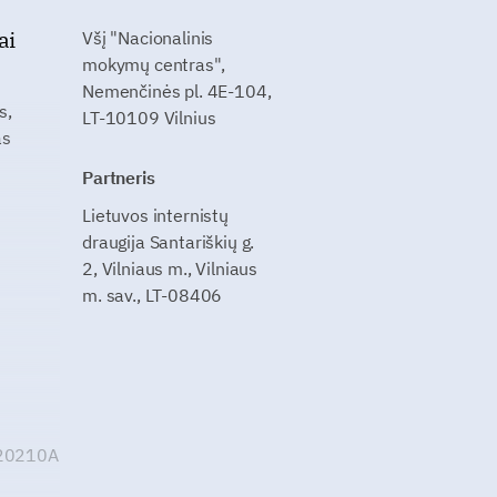
ai
Všį "Nacionalinis
mokymų centras",
Nemenčinės pl. 4E-104,
s,
LT-10109 Vilnius
as
Partneris
Lietuvos internistų
draugija Santariškių g.
2, Vilniaus m., Vilniaus
m. sav., LT-08406
G20210A