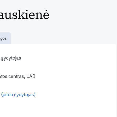
auskienė
igos
s gydytojas
atos centras, UAB
2
 (pildo gydytojas)