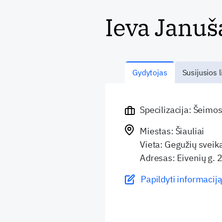
Ieva Januš
Gydytojas
Susijusios l
Specilizacija: Šeimo
Miestas: Šiauliai
Vieta: Gegužių sveik
Adresas: Eivenių g. 
Papildyti informaciją