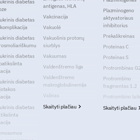
cukrinis diabetas
antigenas, HLA
oze
Plazminogeno
Vakcinacija
aktyvatoriaus
cukrinis diabetas
inhibitorius
 komplikacija
Vakuolė
Prekalikreinas
cukrinis diabetas
Vakuolinis protonų
rosmoliariškumu
siurblys
Proteinas C
cukrinis diabetas
Vakuumas
Proteinas S
patikslinta
Valdenštremo liga
Protrombinas 
acija
Valdenštremo
Protrombino
cukrinis diabetas
makroglobulinemija
fragmentas 1.2
jotakos
Valinas
acija
Protrombino lai
Skaityti plačiau
cukrinis diabetas
Skaityti plačiau
tikslinta
acija
omosomos