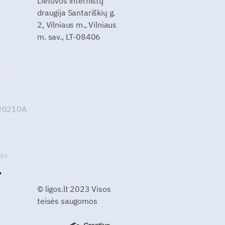
Lietuvos internistų
draugija Santariškių g.
2, Vilniaus m., Vilniaus
m. sav., LT-08406
G20210A
kas
© ligos.lt 2023 Visos
teisės saugomos