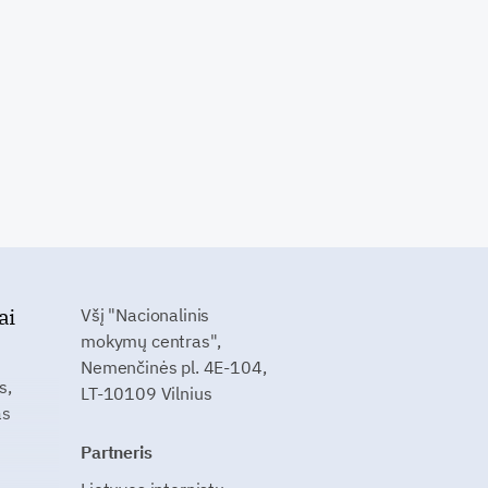
ai
Všį "Nacionalinis
mokymų centras",
Nemenčinės pl. 4E-104,
s,
LT-10109 Vilnius
as
Partneris