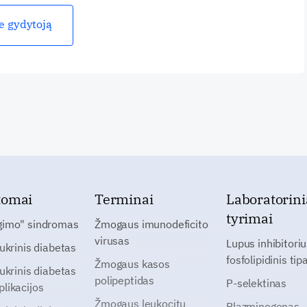
ie gydytoją
tomai
Terminai
Laboratorini
tyrimai
gimo" sindromas
Žmogaus imunodeficito
virusas
Lupus inhibitoriu
cukrinis diabetas
fosfolipidinis tip
Žmogaus kasos
cukrinis diabetas
polipeptidas
P-selektinas
likacijos
Žmogaus leukocitų
Plazminogenas