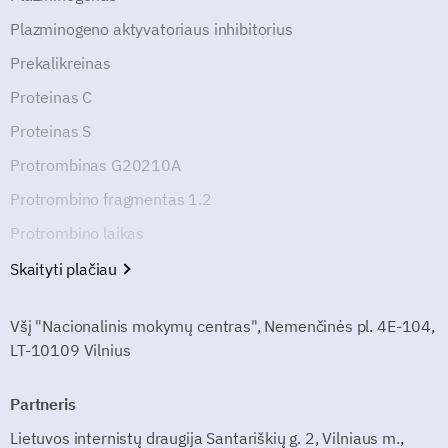
Plazminogeno aktyvatoriaus inhibitorius
Prekalikreinas
Proteinas C
Proteinas S
Protrombinas G20210A
Protrombino fragmentas 1.2
Protrombino laikas
Skaityti plačiau
Všį "Nacionalinis mokymų centras", Nemenčinės pl. 4E-104,
LT-10109 Vilnius
Partneris
Lietuvos internistų draugija Santariškių g. 2, Vilniaus m.,