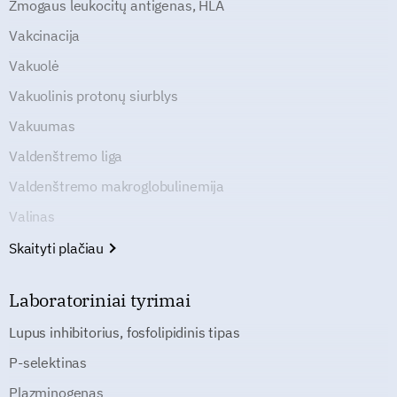
Žmogaus leukocitų antigenas, HLA
Vakcinacija
Vakuolė
Vakuolinis protonų siurblys
Vakuumas
Valdenštremo liga
Valdenštremo makroglobulinemija
Valinas
Skaityti plačiau
Laboratoriniai tyrimai
Lupus inhibitorius, fosfolipidinis tipas
P-selektinas
Plazminogenas