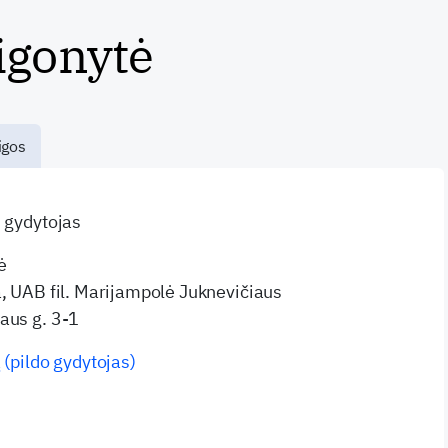
igonytė
igos
s gydytojas
ė
a, UAB fil. Marijampolė Juknevičiaus
aus g. 3-1
 (pildo gydytojas)