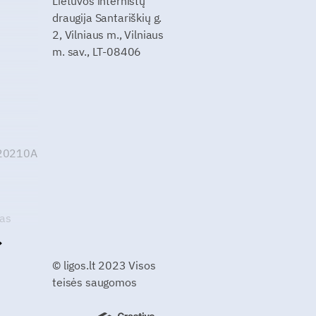
Lietuvos internistų
draugija Santariškių g.
2, Vilniaus m., Vilniaus
m. sav., LT-08406
G20210A
kas
© ligos.lt 2023 Visos
teisės saugomos