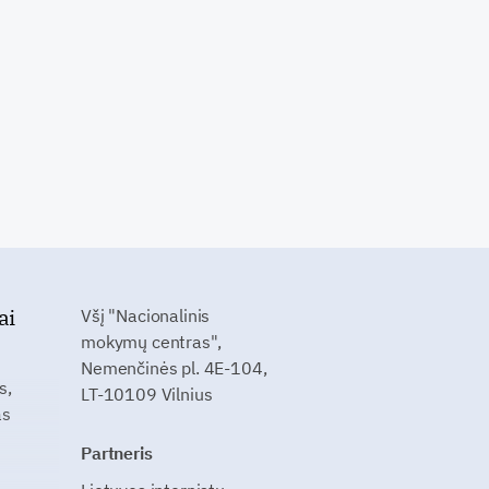
ai
Všį "Nacionalinis
mokymų centras",
Nemenčinės pl. 4E-104,
s,
LT-10109 Vilnius
as
Partneris