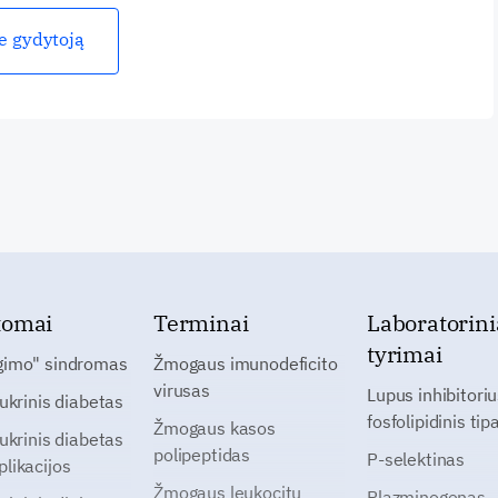
ie gydytoją
tomai
Terminai
Laboratorini
tyrimai
gimo" sindromas
Žmogaus imunodeficito
virusas
Lupus inhibitoriu
cukrinis diabetas
fosfolipidinis tip
Žmogaus kasos
cukrinis diabetas
polipeptidas
P-selektinas
likacijos
Žmogaus leukocitų
Plazminogenas