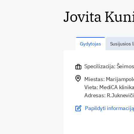
Jovita Kun
Gydytojas
Susijusios l
Specilizacija: Šeimo
Miestas: Marijampol
Vieta: MediCA klinik
Adresas: R.Jukneviči
Papildyti informaciją