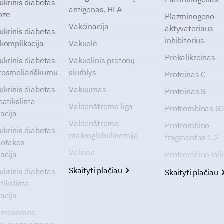
cukrinis diabetas
antigenas, HLA
oze
Plazminogeno
Vakcinacija
aktyvatoriaus
cukrinis diabetas
inhibitorius
 komplikacija
Vakuolė
Prekalikreinas
cukrinis diabetas
Vakuolinis protonų
rosmoliariškumu
siurblys
Proteinas C
cukrinis diabetas
Vakuumas
Proteinas S
patikslinta
Valdenštremo liga
Protrombinas 
acija
Valdenštremo
Protrombino
cukrinis diabetas
makroglobulinemija
fragmentas 1.2
jotakos
Valinas
acija
Protrombino lai
Skaityti plačiau
cukrinis diabetas
Skaityti plačiau
tikslinta
acija
omosomos