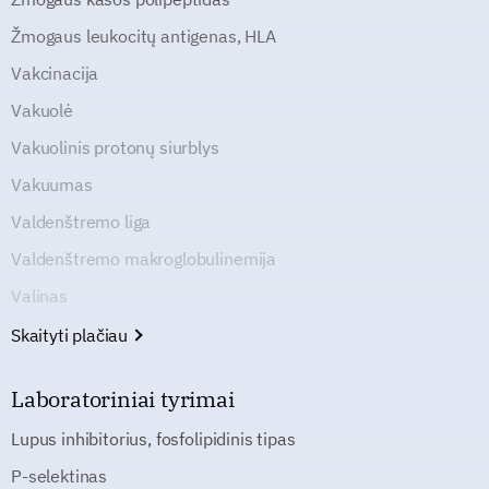
Žmogaus leukocitų antigenas, HLA
Vakcinacija
Vakuolė
Vakuolinis protonų siurblys
Vakuumas
Valdenštremo liga
Valdenštremo makroglobulinemija
Valinas
Skaityti plačiau
Laboratoriniai tyrimai
Lupus inhibitorius, fosfolipidinis tipas
P-selektinas