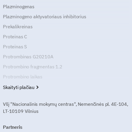
Plazminogenas
Plazminogeno aktyvatoriaus inhibitorius
Prekalikreinas
Proteinas C
Proteinas S
Protrombinas G20210A
Protrombino fragmentas 1.2
Protrombino laikas
Skaityti plačiau
Všį "Nacionalinis mokymų centras", Nemenčinės pl. 4E-104,
LT-10109 Vilnius
Partneris