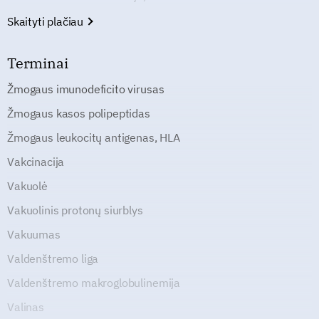
Skaityti plačiau
Terminai
Žmogaus imunodeficito virusas
Žmogaus kasos polipeptidas
Žmogaus leukocitų antigenas, HLA
Vakcinacija
Vakuolė
Vakuolinis protonų siurblys
Vakuumas
Valdenštremo liga
Valdenštremo makroglobulinemija
Valinas