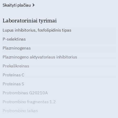
Skaityti plačiau
Laboratoriniai tyrimai
Lupus inhibitorius, fosfolipidinis tipas
P-selektinas
Plazminogenas
Plazminogeno aktyvatoriaus inhibitorius
Prekalikreinas
Proteinas C
Proteinas S
Protrombinas G20210A
Protrombino fragmentas 1.2
Protrombino laikas