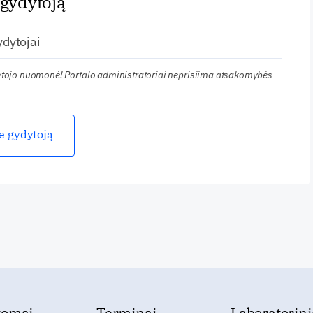
 gydytoją
dytojai
kytojo nuomonė! Portalo administratoriai neprisiima atsakomybės
ie gydytoją
tomai
Terminai
Laboratorini