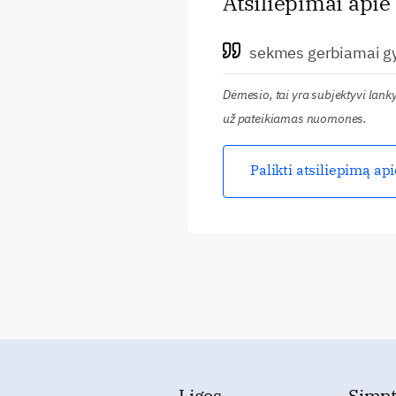
Atsiliepimai apie
sekmes gerbiamai gy
Dėmesio, tai yra subjektyvi lan
už pateikiamas nuomones.
Palikti atsiliepimą ap
Ligos
Simp