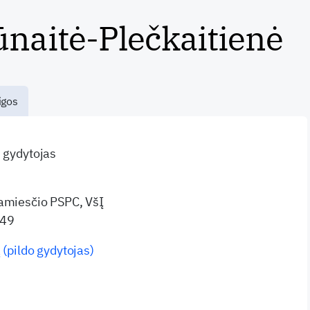
ūnaitė-Plečkaitienė
igos
s gydytojas
namiesčio PSPC, VšĮ
 49
 (pildo gydytojas)