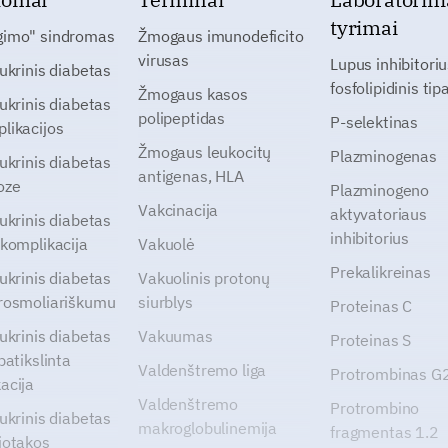
tyrimai
gimo" sindromas
Žmogaus imunodeficito
virusas
Lupus inhibitoriu
cukrinis diabetas
fosfolipidinis tip
Žmogaus kasos
cukrinis diabetas
polipeptidas
P-selektinas
likacijos
Žmogaus leukocitų
Plazminogenas
cukrinis diabetas
antigenas, HLA
oze
Plazminogeno
Vakcinacija
aktyvatoriaus
cukrinis diabetas
inhibitorius
 komplikacija
Vakuolė
Prekalikreinas
cukrinis diabetas
Vakuolinis protonų
rosmoliariškumu
siurblys
Proteinas C
cukrinis diabetas
Vakuumas
Proteinas S
patikslinta
Valdenštremo liga
Protrombinas 
acija
Valdenštremo
Protrombino
cukrinis diabetas
makroglobulinemija
fragmentas 1.2
jotakos