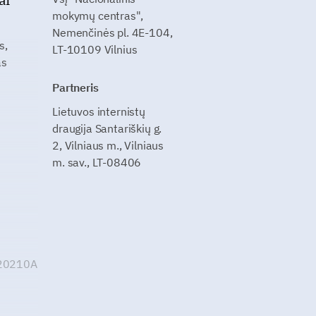
mokymų centras",
Nemenčinės pl. 4E-104,
s,
LT-10109 Vilnius
as
Partneris
Lietuvos internistų
draugija Santariškių g.
2, Vilniaus m., Vilniaus
m. sav., LT-08406
G20210A