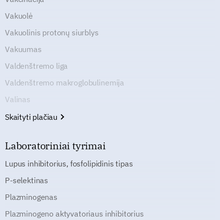
Vakuolė
Vakuolinis protonų siurblys
Vakuumas
Valdenštremo liga
Valdenštremo makroglobulinemija
Valinas
Skaityti plačiau
Laboratoriniai tyrimai
Lupus inhibitorius, fosfolipidinis tipas
P-selektinas
Plazminogenas
Plazminogeno aktyvatoriaus inhibitorius