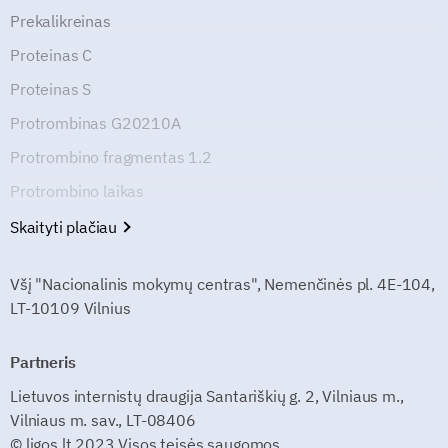
Prekalikreinas
Proteinas C
Proteinas S
Protrombinas G20210A
Protrombino fragmentas 1.2
Protrombino laikas
Skaityti plačiau
Všį "Nacionalinis mokymų centras", Nemenčinės pl. 4E-104,
LT-10109 Vilnius
Partneris
Lietuvos internistų draugija Santariškių g. 2, Vilniaus m.,
Vilniaus m. sav., LT-08406
© ligos.lt 2023 Visos teisės saugomos